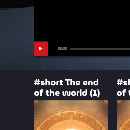
00:00
#short The end
#s
of the world (1)
of 
Video
Video
Player
Playe