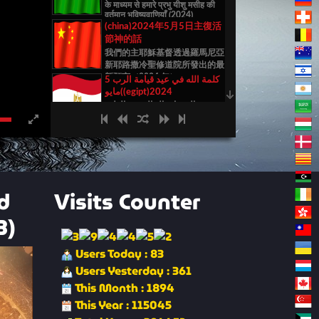
के माध्यम से हमारे प्रभु यीशु मसीह की
वर्तमान भविष्यवाणियाँ (2024)
(china)2024年5月5日主復活
節神的話
我們的主耶穌基督透過羅馬尼亞
新耶路撒冷聖修道院所發出的最
新預言（2024 年）
كلمة الله في عيد قيامة الرب 5
مايو((egipt)2024
النبوءات الحالية من القلعة
المقدسة القدس الجديدة لرومانيا
1955-2024
(greek)Ο Λόγος του Θεού
στην εορτή της Ανάστασης
του Κυρίου στις 5 Μαΐου
2024
Τρέχουσες προφητείες από
την Ιερά Ακρόπολη Νέα
(bulgaria)Слово Божие на
d
Visits Counter
Ιερουσαλήμ της Ρουμανίας
празника Възкресение
1955-2024
Господне 5 май 2024 г
3)
Актуални пророчества от
Свещената цитадела Новия
(dutch)Het Woord van God
Йерусалим в Румъния (2024)
Users Today : 83
op het feest van de
opstanding van de Heer op 5
Users Yesterday : 361
mei 2024
Huidige profetieën uit de
This Month : 1894
Heilige Citadel van het Nieuwe
(south Afrikaa)Die Woord
Jeruzalem van Roemenië 1955-
This Year : 115045
van God op die Fees van die
2024
Opstanding van die Here op