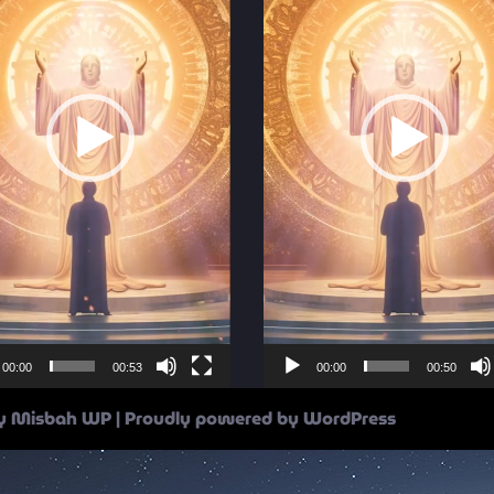
00:00
00:53
00:00
00:50
 by Misbah WP
| Proudly powered by WordPress