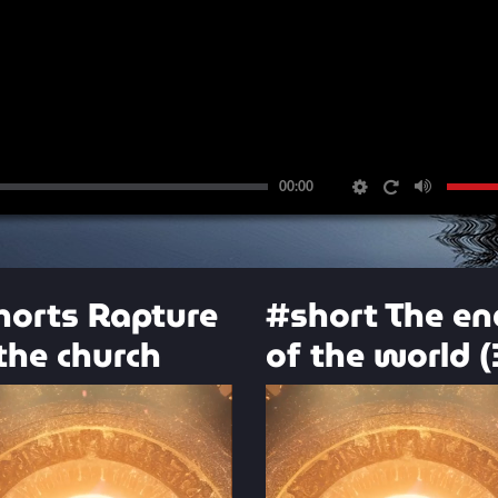
00:00
horts Rapture
#short The en
the church
of the world (
Video
r
Player