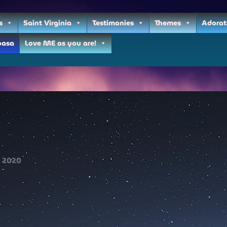
s
Saint Virginia
Testimonies
Themes
Adorat
oasa
Love ME as you are!
2020