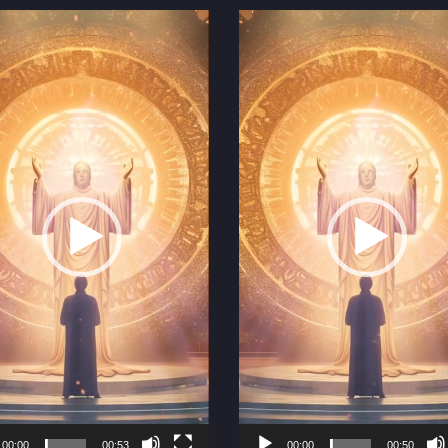
Video
r
Player
00:00
00:53
00:00
00:50