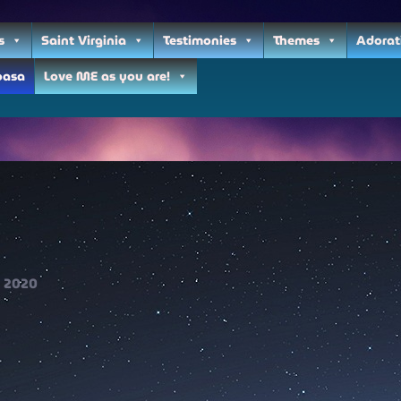
s
Saint Virginia
Testimonies
Themes
Adorat
oasa
Love ME as you are!
2020