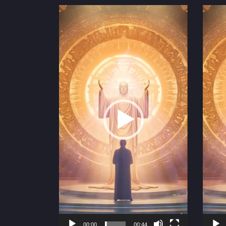
Video
Video
Player
Playe
00:00
00:44