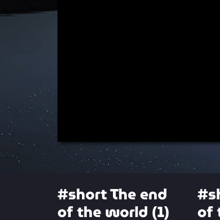
00:00
#short The end
#s
of the world (1)
of 