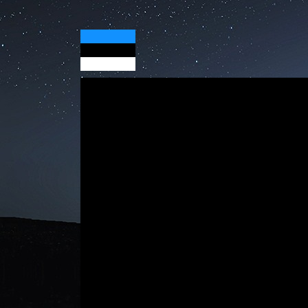
Jumala Sõna suurest viletsusest (1)