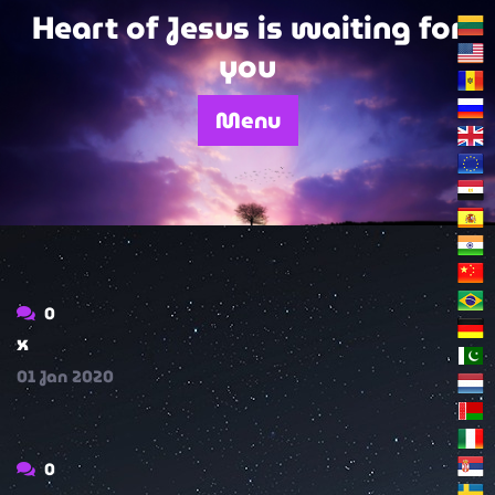
Skip
Heart of Jesus is waiting for
to
you
content
Menu
0
x
01
Jan
2020
0