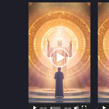
Video
Video
Player
Playe
00:00
00:44