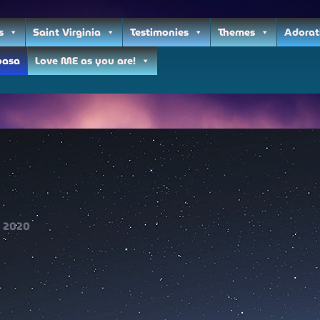
s
Saint Virginia
Testimonies
Themes
Adorat
oasa
Love ME as you are!
2020