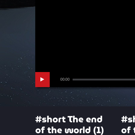
00:00
#short The end
#s
of the world (1)
of 