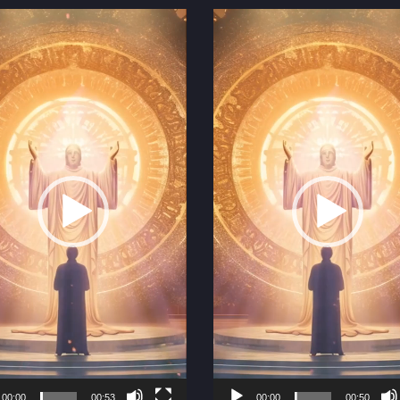
Video
r
Player
00:00
00:53
00:00
00:50